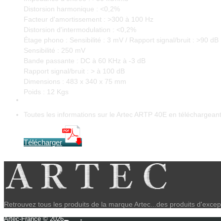
Distorsion harmonique : <0,2%
Facteur d'amortissement : >300 à 100 Hz
Distorsion d'intermodulation : <0,2%
Étage phono : Sensibilité : 3 mV / Rapport signal/bruit : >90 dB
Sensibilité : 250 mV
Bande passante : DC à 60 KHz à -3 dB
Rapport signal/bruit : > à 100 dB
Dimensions : 483 x 340 x 75 mm
Poids : 12 Kgs
Toutes les informations sur le Artec ARTP 40E en téléchargeant
Télécharger
Retrouvez tous les produits de la marque Artec...des produits d'excep
Artec-France © 2026