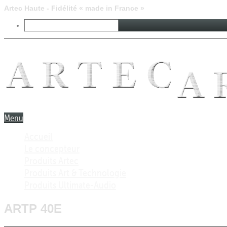
Artec Haute - Fidélité « made in France »
Menu
Accueil
Le concepteur
Produits Artec
Produits Art & Technologie
Produits Ultimate-Audio
ARTP 40E