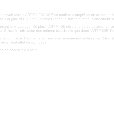
 le savoir faire d’ARTEC-FRANCE en matière d’amplification de haut niv
me d’origine ALPS. Les 5 entrées lignes, à liaison directe, s’effectuent
sent le bi-cablage. De plus, l’ARTP 40E offre une sortie casque. Le circ
té. Grâce à l’ utilisation des mêmes transistors que dans l’ARTP 60E, 
harge complexe. L’alimentation surdimensionnée est réalisée par 2 transf
 éviter tout effet de pompage.
alité accessible à tous.