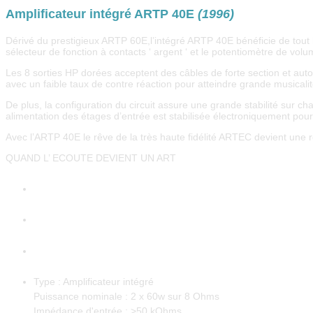
Amplificateur intégré ARTP 40E
(1996)
Dérivé du prestigieux ARTP 60E,l’intégré ARTP 40E bénéficie de tout
sélecteur de fonction à contacts ‘ argent ‘ et le potentiomètre de volu
Les 8 sorties HP dorées acceptent des câbles de forte section et autori
avec un faible taux de contre réaction pour atteindre grande musicali
De plus, la configuration du circuit assure une grande stabilité sur c
alimentation des étages d’entrée est stabilisée électroniquement pour
Avec l’ARTP 40E le rêve de la très haute fidélité ARTEC devient une ré
QUAND L’ ECOUTE DEVIENT UN ART
Spécifications Techniques
Presse
Fiche produit
Type : Amplificateur intégré
Puissance nominale : 2 x 60w sur 8 Ohms
Impédance d'entrée : >50 kOhms