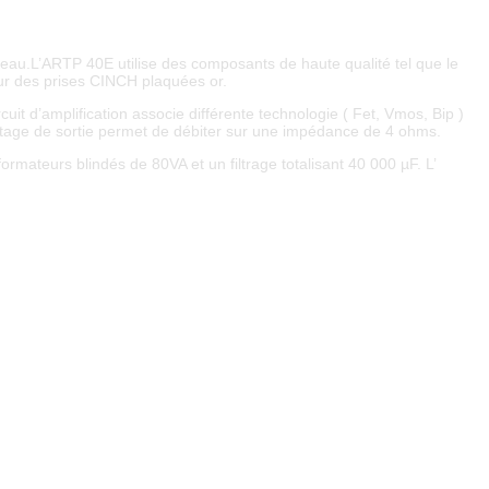
eau.L’ARTP 40E utilise des composants de haute qualité tel que le
 sur des prises CINCH plaquées or.
uit d’amplification associe différente technologie ( Fet, Vmos, Bip )
l’étage de sortie permet de débiter sur une impédance de 4 ohms.
ormateurs blindés de 80VA et un filtrage totalisant 40 000 µF. L’