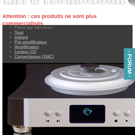
Attention : ces produits ne sont plus
commercialisés
Filtrer par éléments:
Tous
Intégré
Pré-amplificateur
Amplificateur
Lecteur CD
- FORUM -
Convertisseur (DAC)