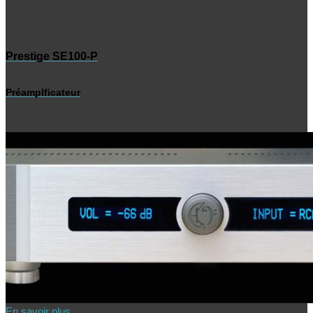
Prestige SE100-P
Préamplficateur
En savoir plus