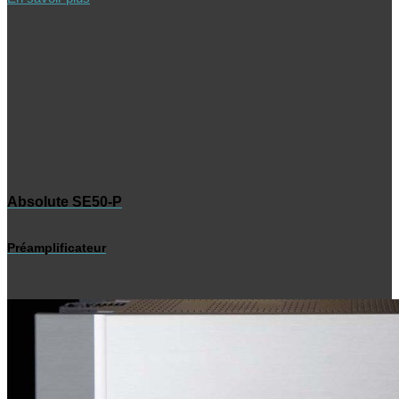
Absolute SE50-P
Préamplificateur